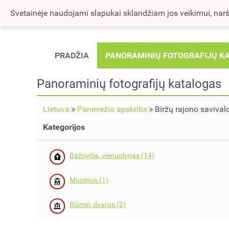
Svetainėje naudojami slapukai sklandžiam jos veikimui, naršy
PRADŽIA
PANORAMINIŲ FOTOGRAFIJŲ K
Panoraminių fotografijų katalogas
Lietuva
Panevėžio apskritis
Biržų rajono savival
Kategorijos
Bažnyčia, vienuolynas (14)
Muziejus (1)
Rūmai, dvaras (2)