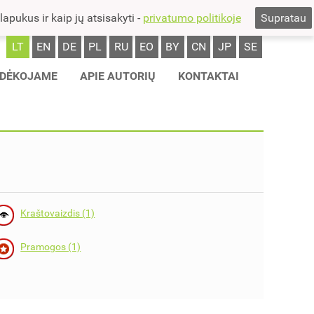
pukus ir kaip jų atsisakyti -
privatumo politikoje
Supratau
LT
EN
DE
PL
RU
EO
BY
CN
JP
SE
DĖKOJAME
APIE AUTORIŲ
KONTAKTAI
Kraštovaizdis (1)
Pramogos (1)