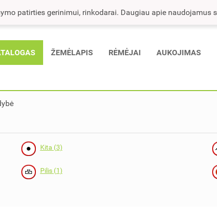
mo patirties gerinimui, rinkodarai. Daugiau apie naudojamus sla
ATALOGAS
ŽEMĖLAPIS
RĖMĖJAI
AUKOJIMAS
dybė
Kita (3)
Pilis (1)