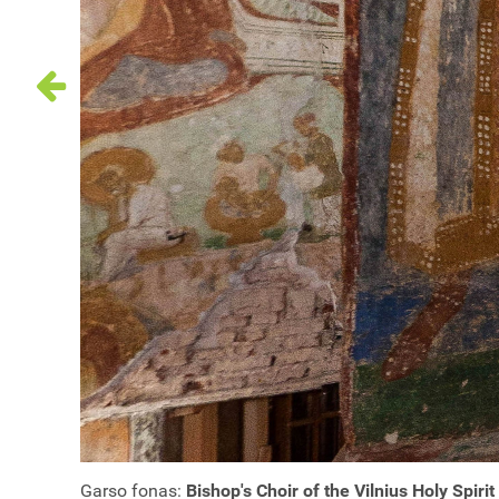
Garso fonas:
Bishop's Choir of the Vilnius Holy Spir