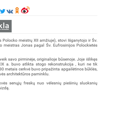
 Polocko meistrų XII amžiuje), stovi Išganytojo ir Šv.
ko meistras Jonas pagal Šv. Eufrosinijos Polockietės
veik savo pirminėje, originalioje būsenoje. Joje išlikęs
X a. buvo atlikta stogo rekonstrukcija , kuri ne tik
830 metais cerkvė buvo pripažinta apgailėtinos būklės,
vės architektūros paminklu.
rkvės senųjų freskų nuo vėlesnių piešinių sluoksnių
aizdą.