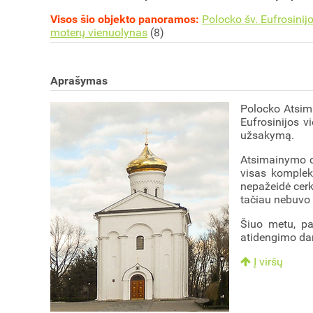
Visos šio objekto panoramos:
Polocko šv. Eufrosinijo
moterų vienuolynas
(8)
Aprašymas
Polocko Atsima
Eufrosinijos v
užsakymą.
Atsimainymo cer
visas kompleks
nepažeidė cerk
tačiau nebuvo 
Šiuo metu, par
atidengimo dar
Į viršų