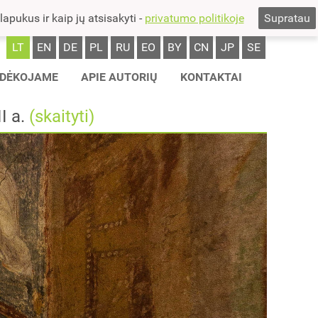
pukus ir kaip jų atsisakyti -
privatumo politikoje
Supratau
LT
EN
DE
PL
RU
EO
BY
CN
JP
SE
DĖKOJAME
APIE AUTORIŲ
KONTAKTAI
I a.
(skaityti)