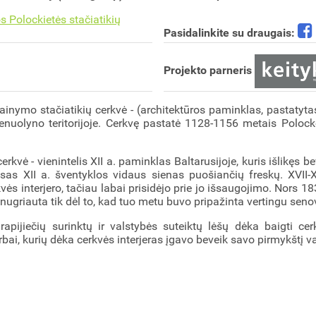
s Polockietės stačiatikių
Pasidalinkite su draugais:
Projekto parneris
inymo stačiatikių cerkvė - (architektūros paminklas, pastatytas
ienuolyno teritorijoje. Cerkvę pastatė 1128-1156 metais Poloc
kvė - vienintelis XII a. paminklas Baltarusijoje, kuris išlikęs be
as XII a. šventyklos vidaus sienas puošiančių freskų. XVII-XI
vės interjero, tačiau labai prisidėjo prie jo išsaugojimo. Nors 1
nugriauta tik dėl to, kad tuo metu buvo pripažinta vertingu seno
apijiečių surinktų ir valstybės suteiktų lėšų dėka baigti ce
bai, kurių dėka cerkvės interjeras įgavo beveik savo pirmykštį v