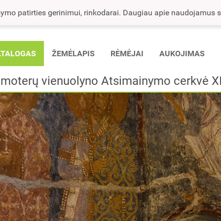
mo patirties gerinimui, rinkodarai. Daugiau apie naudojamus sla
ATALOGAS
ŽEMĖLAPIS
RĖMĖJAI
AUKOJIMAS
ių moterų vienuolyno Atsimainymo cerkvė XI