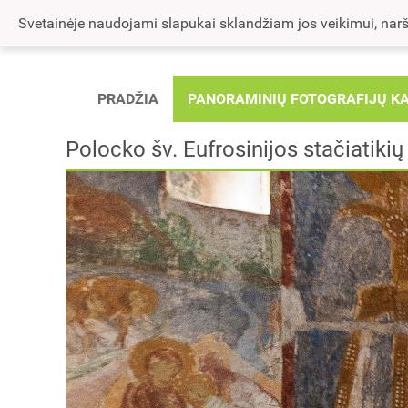
Svetainėje naudojami slapukai sklandžiam jos veikimui, naršy
PRADŽIA
PANORAMINIŲ FOTOGRAFIJŲ K
Polocko šv. Eufrosinijos stačiatik