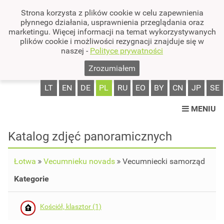
Strona korzysta z plików cookie w celu zapewnienia
płynnego działania, usprawnienia przeglądania oraz
marketingu. Więcej informacji na temat wykorzystywanych
plików cookie i możliwości rezygnacji znajduje się w
naszej -
Polityce prywatności
Zrozumiałem
LT
EN
DE
PL
RU
EO
BY
CN
JP
SE
MENIU
Katalog zdjęć panoramicznych
Łotwa
Vecumnieku novads
Vecumniecki samorząd
Kategorie
Kościół, klasztor (1)