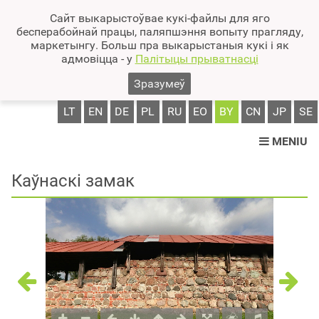
Сайт выкарыстоўвае кукі-файлы для яго
бесперабойнай працы, паляпшэння вопыту прагляду,
маркетынгу. Больш пра выкарыстаныя кукі і як
адмовіцца - у
Палітыцы прыватнасці
Зразумеў
LT
EN
DE
PL
RU
EO
BY
CN
JP
SE
MENIU
Каўнаскі замак