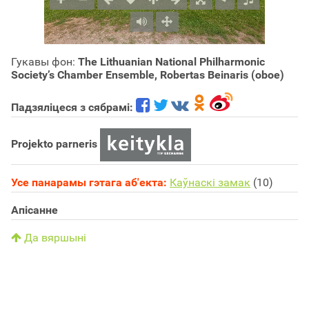
Гукавы фон:
The Lithuanian National Philharmonic
Society’s Chamber Ensemble, Robertas Beinaris (oboe)
Падзяліцеся з сябрамі:
Projekto parneris
Усе панарамы гэтага аб'екта:
Каўнаскі замак
(10)
Апісанне
Да вяршыні