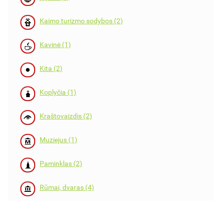
Kaimo turizmo sodybos (2)
Kavinė (1)
Kita (2)
Koplyčia (1)
Kraštovaizdis (2)
Muziejus (1)
Paminklas (2)
Rūmai, dvaras (4)