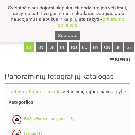
Svetainėje naudojami slapukai sklandžiam jos veikimui,
naršymo patirties gerinimui, rinkodarai. Daugiau apie
naudojamus slapukus ir kaip jų atsisakyti -
privatumo
politikoje
Supratau
LT
EN
DE
PL
RU
EO
BY
CN
JP
SE
MENIU
Panoraminių fotografijų katalogas
Lietuva
Kauno apskritis
Raseinių rajono savivaldybė
Kategorijos
Bažnyčia, vienuolynas (18)
Įvykiai (1)