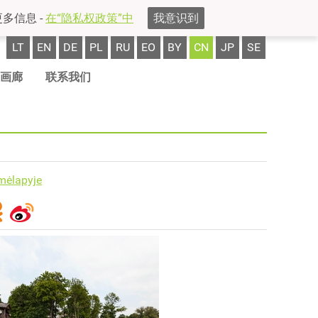
多信息 -
在“隐私权政策”中
我意识到
LT
EN
DE
PL
RU
EO
BY
CN
JP
SE
画廊
联系我们
mėlapyje