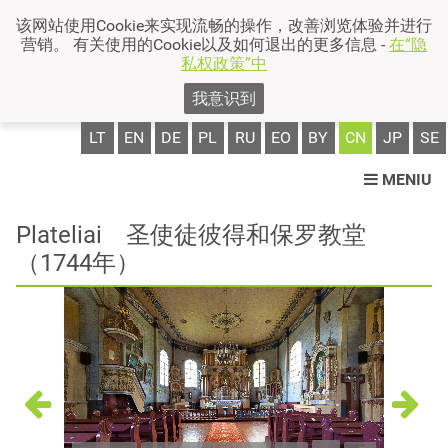
该网站使用Cookie来实现流畅的操作，改善浏览体验并进行
营销。 有关使用的Cookie以及如何退出的更多信息 -
在“隐
私权政策”中
我意识到
LT
EN
DE
PL
RU
EO
BY
CN
JP
SE
MENIU
Plateliai 圣使徒彼得和保罗教堂
（1744年）