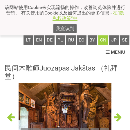
该网站使用Cookie来实现流畅的操作，改善浏览体验并进行
营销。 有关使用的Cookie以及如何退出的更多信息 -
在“隐
私权政策”中
我意识到
LT
EN
DE
PL
RU
EO
BY
CN
JP
SE
MENIU
民间木雕师Juozapas Jakštas （礼拜
堂）