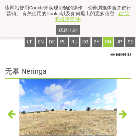
该网站使用Cookie来实现流畅的操作，改善浏览体验并进行
营销。 有关使用的Cookie以及如何退出的更多信息 -
在“隐
私权政策”中
我意识到
LT
EN
DE
PL
RU
EO
BY
CN
JP
SE
MENIU
无辜 Neringa