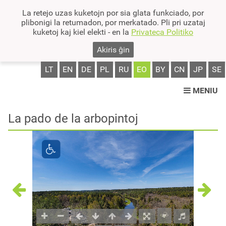
La retejo uzas kuketojn por sia glata funkciado, por
plibonigi la retumadon, por merkatado. Pli pri uzataj
kuketoj kaj kiel elekti - en la
Privateca Politiko
Akiris ĝin
LT
EN
DE
PL
RU
EO
BY
CN
JP
SE
MENIU
La pado de la arbopintoj