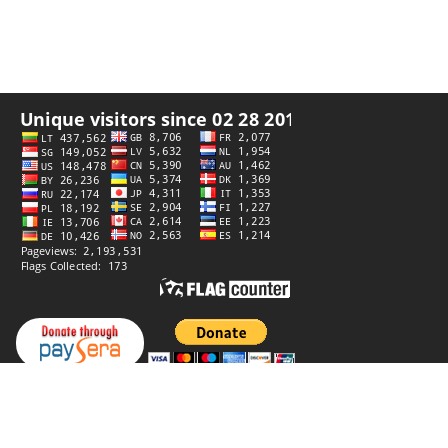
Privateca politiko
Disvolvita de
StiprūsSprendimai