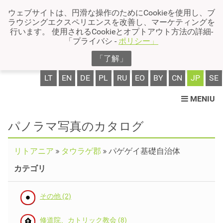
ウェブサイトは、円滑な操作のためにCookieを使用し、ブ
ラウジングエクスペリエンスを改善し、マーケティングを
行います。 使用されるCookieとオプトアウト方法の詳細-
「プライバシ -
ポリシー」
「了解」
LT
EN
DE
PL
RU
EO
BY
CN
JP
SE
MENIU
パノラマ写真のカタログ
リトアニア
タウラゲ郡
パゲゲイ基礎自治体
カテゴリ
その他 (2)
修道院、カトリック教会 (8)