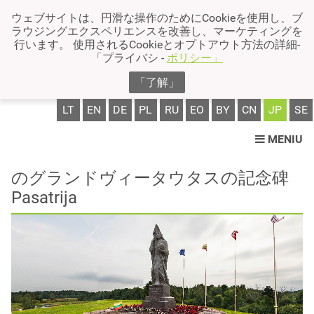
ウェブサイトは、円滑な操作のためにCookieを使用し、ブ
ラウジングエクスペリエンスを改善し、マーケティングを
行います。 使用されるCookieとオプトアウト方法の詳細-
「プライバシ -
ポリシー」
「了解」
LT
EN
DE
PL
RU
EO
BY
CN
JP
SE
MENIU
のグランドヴィータウタスの記念碑
Pasatrija