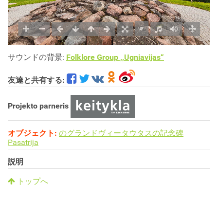
サウンドの背景:
Folklore Group ,,Ugniavijas“
友達と共有する:
Projekto parneris
オブジェクト:
のグランドヴィータウタスの記念碑
Pasatrija
説明
トップへ