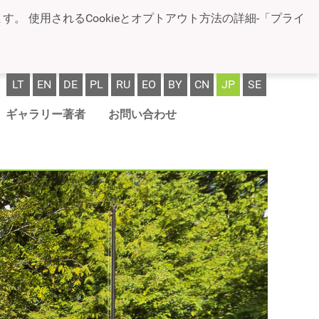
。 使用されるCookieとオプトアウト方法の詳細-「プライ
LT
EN
DE
PL
RU
EO
BY
CN
JP
SE
ギャラリー著者
お問い合わせ