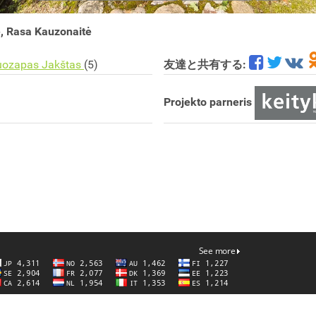
ė, Rasa Kauzonaitė
apas Jakštas
(5)
友達と共有する:
Projekto parneris