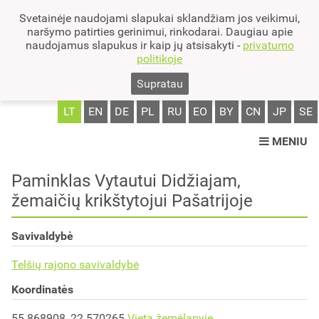
Svetainėje naudojami slapukai sklandžiam jos veikimui,
naršymo patirties gerinimui, rinkodarai. Daugiau apie
naudojamus slapukus ir kaip jų atsisakyti -
privatumo
politikoje
Supratau
LT
EN
DE
PL
RU
EO
BY
CN
JP
SE
MENIU
Paminklas Vytautui Didžiajam,
žemaičių krikštytojui Pašatrijoje
Savivaldybė
Telšių rajono savivaldybė
Koordinatės
55.868908, 22.570265
Vieta žemėlapyje