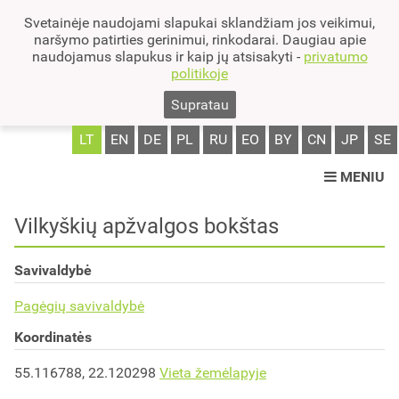
Svetainėje naudojami slapukai sklandžiam jos veikimui,
naršymo patirties gerinimui, rinkodarai. Daugiau apie
naudojamus slapukus ir kaip jų atsisakyti -
privatumo
politikoje
Supratau
LT
EN
DE
PL
RU
EO
BY
CN
JP
SE
MENIU
Vilkyškių apžvalgos bokštas
Savivaldybė
Pagėgių savivaldybė
Koordinatės
55.116788, 22.120298
Vieta žemėlapyje