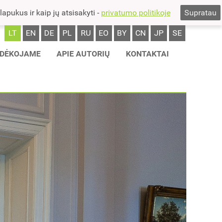
pukus ir kaip jų atsisakyti -
privatumo politikoje
Supratau
LT
EN
DE
PL
RU
EO
BY
CN
JP
SE
DĖKOJAME
APIE AUTORIŲ
KONTAKTAI