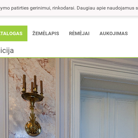
mo patirties gerinimui, rinkodarai. Daugiau apie naudojamus sla
ATALOGAS
ŽEMĖLAPIS
RĖMĖJAI
AUKOJIMAS
icija