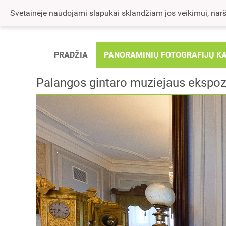
Svetainėje naudojami slapukai sklandžiam jos veikimui, naršy
PRADŽIA
PANORAMINIŲ FOTOGRAFIJŲ K
Palangos gintaro muziejaus ekspoz