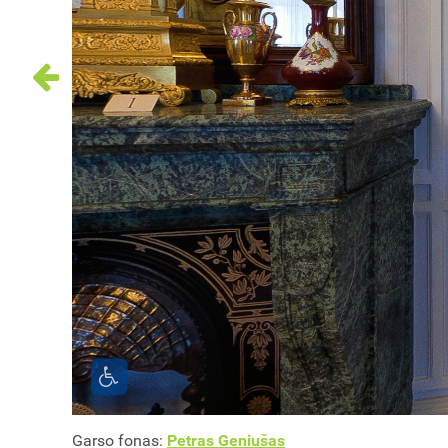
Garso fonas:
Petras Geniušas