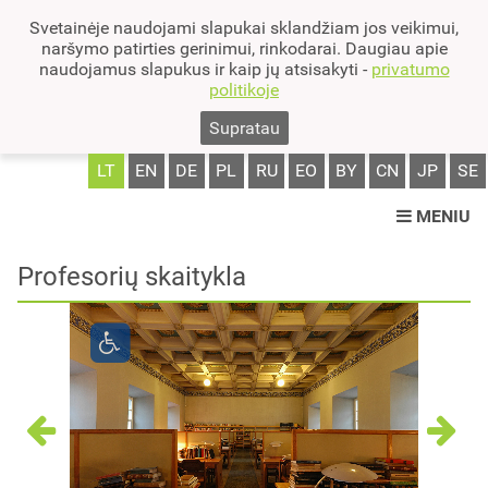
Svetainėje naudojami slapukai sklandžiam jos veikimui,
naršymo patirties gerinimui, rinkodarai. Daugiau apie
naudojamus slapukus ir kaip jų atsisakyti -
privatumo
politikoje
Supratau
LT
EN
DE
PL
RU
EO
BY
CN
JP
SE
MENIU
Profesorių skaitykla