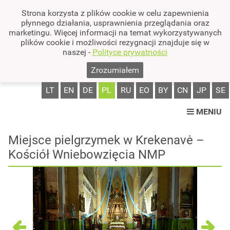
Strona korzysta z plików cookie w celu zapewnienia
płynnego działania, usprawnienia przeglądania oraz
marketingu. Więcej informacji na temat wykorzystywanych
plików cookie i możliwości rezygnacji znajduje się w
naszej -
Polityce prywatności
Zrozumiałem
LT
EN
DE
PL
RU
EO
BY
CN
JP
SE
MENIU
Miejsce pielgrzymek w Krekenavė –
Kościół Wniebowzięcia NMP