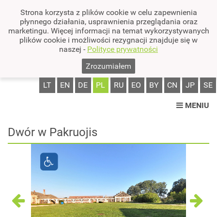
Strona korzysta z plików cookie w celu zapewnienia
płynnego działania, usprawnienia przeglądania oraz
marketingu. Więcej informacji na temat wykorzystywanych
plików cookie i możliwości rezygnacji znajduje się w
naszej -
Polityce prywatności
Zrozumiałem
LT
EN
DE
PL
RU
EO
BY
CN
JP
SE
MENIU
Dwór w Pakruojis