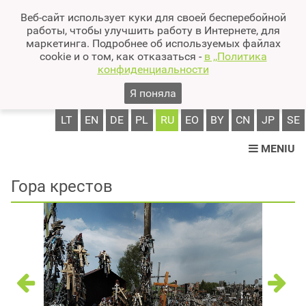
Веб-сайт использует куки для своей бесперебойной
работы, чтобы улучшить работу в Интернете, для
маркетинга. Подробнее об используемых файлах
cookie и о том, как отказаться -
в ,,Политика
конфиденциальности
Я поняла
LT
EN
DE
PL
RU
EO
BY
CN
JP
SE
MENIU
Гора крестов