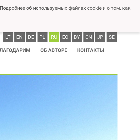
 Подробнее об используемых файлах cookie и о том, как
LT
EN
DE
PL
RU
EO
BY
CN
JP
SE
ЛАГОДАРИМ
ОБ АВТОРЕ
КОНТАКТЫ