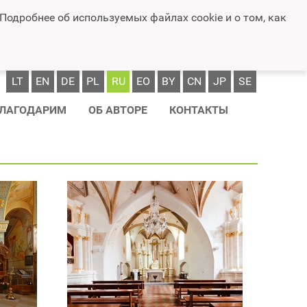
 Подробнее об используемых файлах cookie и о том, как
LT
EN
DE
PL
RU
EO
BY
CN
JP
SE
ЛАГОДАРИМ
ОБ АВТОРЕ
КОНТАКТЫ