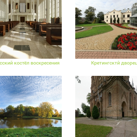
сский костёл воскресения
Кретингсктй дворе