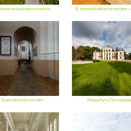
лина можжевельников
В жемайтийском музее «
Тракайский костёл
Усадьба в Паэжеря