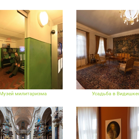
Музей милитаризма
Усадьба в Видишке