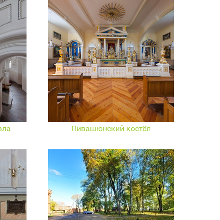
вла
Пивашюнский костёл