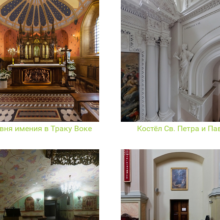
вня имения в Траку Воке
Костёл Св. Петра и Па