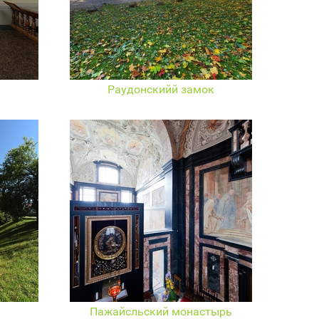
Раудонскийй замок
Пажайсльский монастырь