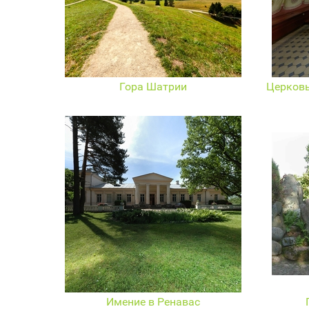
Гора Шатрии
Церковь
Имение в Ренавас