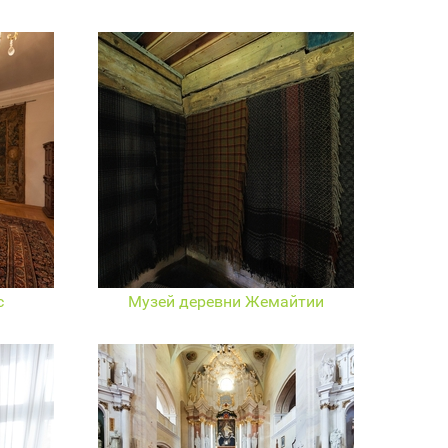
с
Музей деревни Жемайтии