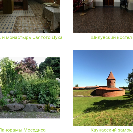
 и монастырь Святого Духа
Шилувский костёл
Панорамы Моседиса
Каунасский замок