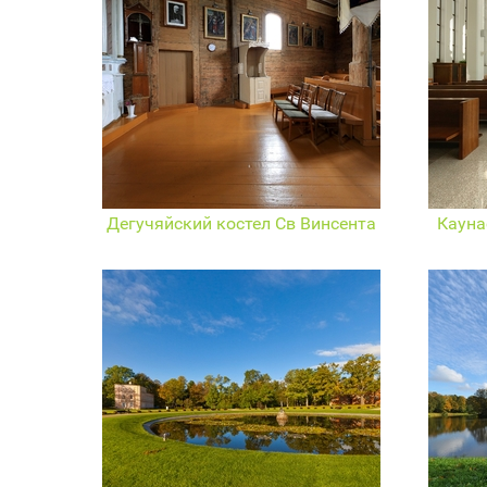
Дегучяйский костел Cв Винсентa
Кауна