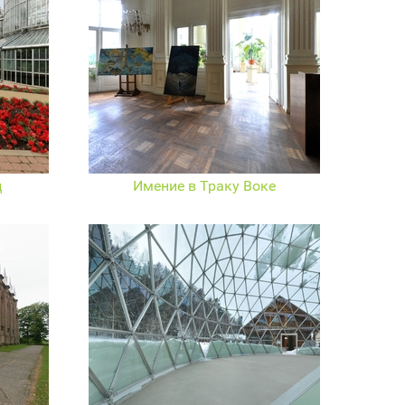
ц
Имение в Траку Воке