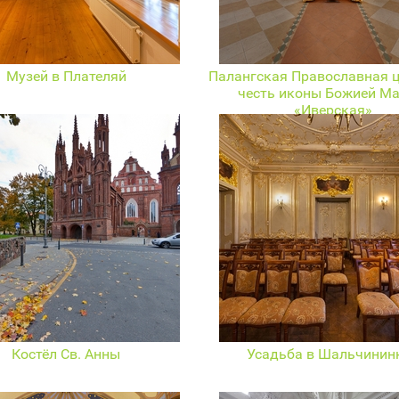
Музей в Плателяй
Палангская Православная ц
честь иконы Божией Ма
«Иверская»
Костёл Св. Анны
Усадьба в Шальчинин