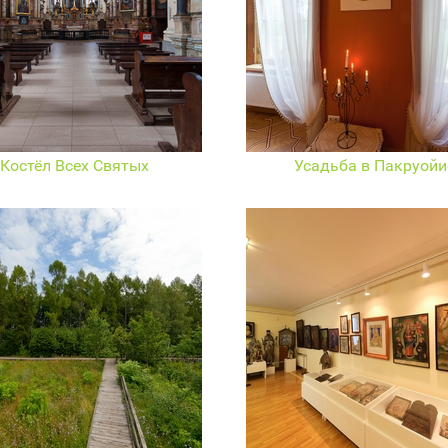
Костёл Всех Святых
Усадьба в Пакруойи