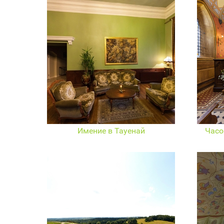
Имение в Тауенай
Часо