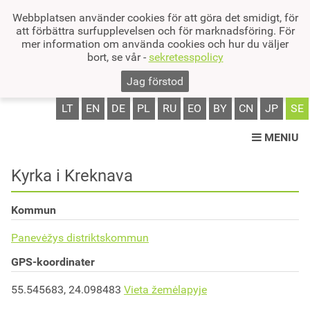
Webbplatsen använder cookies för att göra det smidigt, för
att förbättra surfupplevelsen och för marknadsföring. För
mer information om använda cookies och hur du väljer
bort, se vår -
sekretesspolicy
Jag förstod
LT
EN
DE
PL
RU
EO
BY
CN
JP
SE
MENIU
Kyrka i Kreknava
Kommun
Panevėžys distriktskommun
GPS-koordinater
55.545683, 24.098483
Vieta žemėlapyje