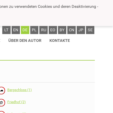
ionen zu verwendeten Cookies und deren Deaktivierung -
LT
EN
DE
PL
RU
EO
BY
CN
JP
SE
E
ÜBER DEN AUTOR
KONTAKTE
Bergschloss (1)
Friedhof (2)