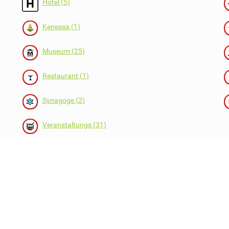
Hotel (5)
Kenessa (1)
Museum (25)
Restaurant (1)
Synagoge (2)
Veranstaltungs (31)