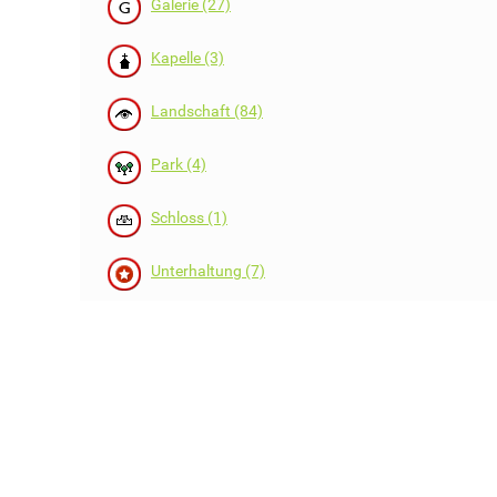
Galerie (27)
Kapelle (3)
Landschaft (84)
Park (4)
Schloss (1)
Unterhaltung (7)