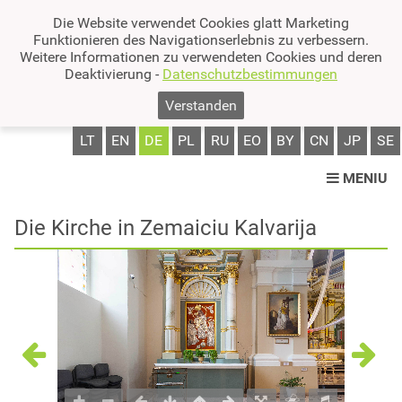
Die Website verwendet Cookies glatt Marketing
Funktionieren des Navigationserlebnis zu verbessern.
Weitere Informationen zu verwendeten Cookies und deren
Deaktivierung -
Datenschutzbestimmungen
Verstanden
LT
EN
DE
PL
RU
EO
BY
CN
JP
SE
MENIU
Die Kirche in Zemaiciu Kalvarija