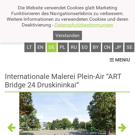
Die Website verwendet Cookies glatt Marketing
Funktionieren des Navigationserlebnis zu verbessern.
Weitere Informationen zu verwendeten Cookies und deren
Deaktivierung -
Datenschutzbestimmungen
Verstanden
LT
EN
DE
PL
RU
EO
BY
CN
JP
SE
MENIU
Internationale Malerei Plein-Air “ART
Bridge 24 Druskininkai“