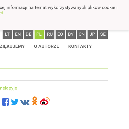
cej informacji na temat wykorzystywanych plików cookie i
ci
LT
EN
DE
PL
RU
EO
BY
CN
JP
SE
ZIĘKUJEMY
O AUTORZE
KONTAKTY
mėlapyje
i