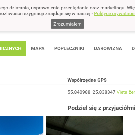
nego działania, usprawnienia przeglądania oraz marketingu. Wię
ożliwości rezygnacji znajduje się w naszej -
Polityce prywatnoś
Zrozumiałem
MICZNYCH
MAPA
POPLECZNIKI
DAROWIZNA
D
Współrzędne GPS
55.840988, 25.838347
Vieta že
Podziel się z przyjaciółm