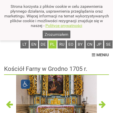
Strona korzysta z plików cookie w celu zapewnienia
płynnego działania, usprawnienia przeglądania oraz
marketingu. Więcej informacji na temat wykorzystywanych
plików cookie i możliwości rezygnacji znajduje się w
naszej -
Polityce prywatności
Zrozumiałem
LT
EN
DE
PL
RU
EO
BY
CN
JP
SE
MENIU
Kościół Farny w Grodno 1705 r.