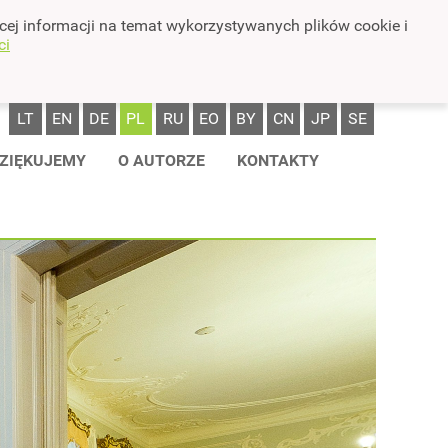
cej informacji na temat wykorzystywanych plików cookie i
ci
LT
EN
DE
PL
RU
EO
BY
CN
JP
SE
ZIĘKUJEMY
O AUTORZE
KONTAKTY