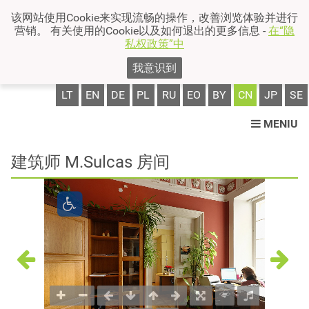
该网站使用Cookie来实现流畅的操作，改善浏览体验并进行
营销。 有关使用的Cookie以及如何退出的更多信息 -
在“隐
私权政策”中
我意识到
LT
EN
DE
PL
RU
EO
BY
CN
JP
SE
MENIU
建筑师 M.Sulcas 房间