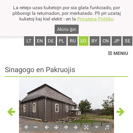
La retejo uzas kuketojn por sia glata funkciado, por
plibonigi la retumadon, por merkatado. Pli pri uzataj
kuketoj kaj kiel elekti - en la
Privateca Politiko
Akiris ĝin
LT
EN
DE
PL
RU
EO
BY
CN
JP
SE
MENIU
Sinagogo en Pakruojis