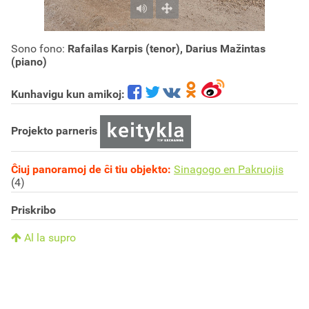
Sono fono:
Rafailas Karpis (tenor), Darius Mažintas
(piano)
Kunhavigu kun amikoj:
Projekto parneris
Ĉiuj panoramoj de ĉi tiu objekto:
Sinagogo en Pakruojis
(4)
Priskribo
Al la supro