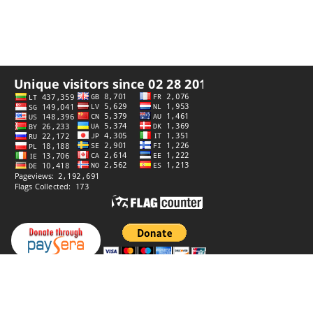
Privateca politiko
Disvolvita de
StiprūsSprendimai